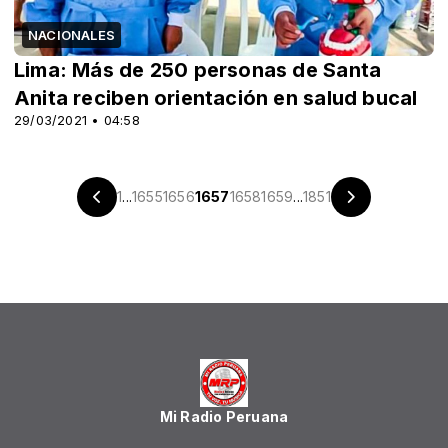
NACIONALES
Lima: Más de 250 personas de Santa
Anita reciben orientación en salud bucal
29/03/2021 • 04:58
1
...
1655
1656
1657
1658
1659
...
1851
Mi Radio Peruana