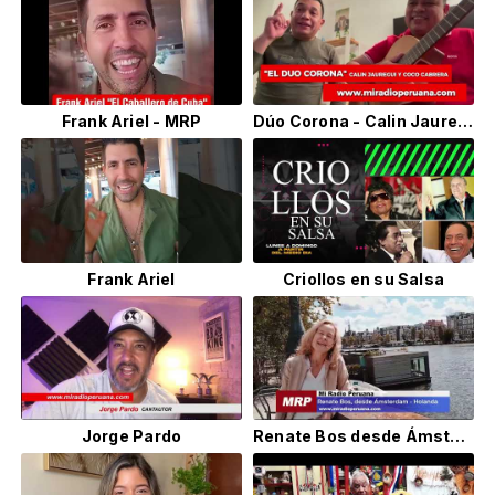
Frank Ariel - MRP
Dúo Corona - Calin Jauregui & Coco Cabrera
Frank Ariel
Criollos en su Salsa
Jorge Pardo
Renate Bos desde Ámsterdam - Holanda - Mi Radio Peruana