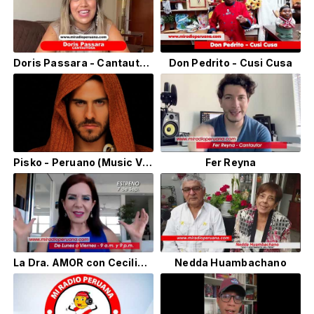
Doris Passara - Cantautora
Don Pedrito - Cusi Cusa
Pisko - Peruano (Music Video Oficial) MRP
Fer Reyna
La Dra. AMOR con Cecilia Alegría
Nedda Huambachano