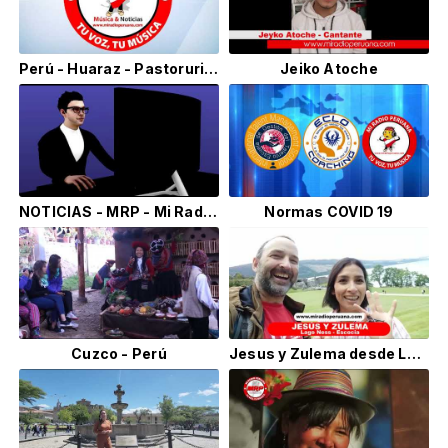
Perú - Huaraz - Pastoruri - Ray Chan
Jeiko Atoche
NOTICIAS - MRP - Mi Radio Peruana
Normas COVID 19
Cuzco - Perú
Jesus y Zulema desde Lago Ness Escocia