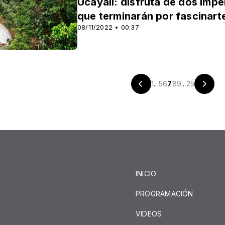
Ucayali: disfruta de dos impe
que terminarán por fascinart
08/11/2022 • 00:37
1
...
5
6
7
8
9
...
25
INICIO
PROGRAMACIÓN
VIDEOS