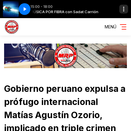
15:00 - 18:00
sic Video]
rrión
MÚSICA POR FIBRA con Sadat Carrión
Bebe Rexha - I Got You [Official Music Video]
MENÚ
Gobierno peruano expulsa a
prófugo internacional
Matías Agustín Ozorio,
implicado en triple crimen