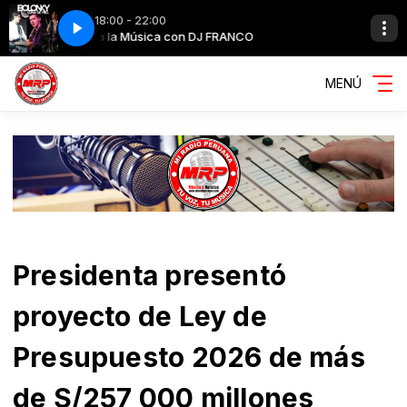
18:00 - 22:00
Toda la Música con DJ FRANCO
Los abuelos de la nada-Mil horas
Toda la Músi
Los abuelos d
MENÚ
Presidenta presentó
proyecto de Ley de
Presupuesto 2026 de más
de S/257 000 millones