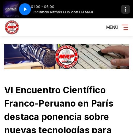
01:00 - 06:00
MAX
Otra Ilusión - GAONA
Mezclando Ritmos FDS con DJ MAX
MENÚ
VI Encuentro Científico
Franco-Peruano en París
destaca ponencia sobre
nuevas tecnologías para