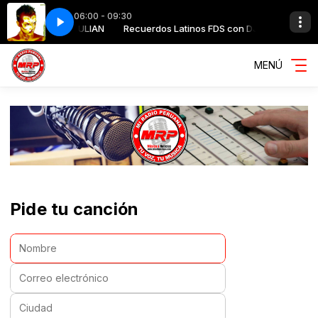
06:00 - 09:30
inos FDS con DJ JULIAN
 Amante Bandido
Recuerdos Latinos FDS con DJ JULIAN
Miguel Bosé - Amante Bandido
MENÚ
Pide tu canción
Nombre:
Correo electrónico:
Ciudad: