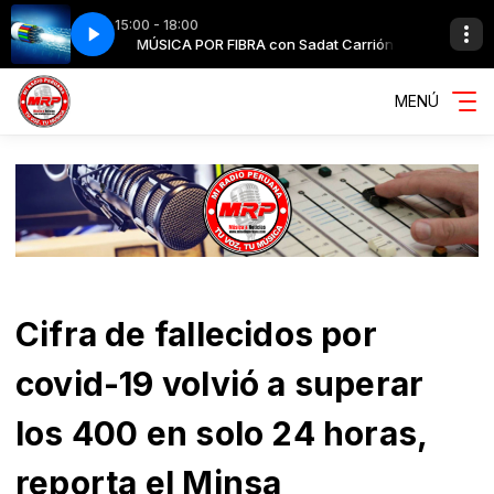
15:00 - 18:00
at Carrión
 Edit)
MÚSICA POR FIBRA con Sadat Carrión
Ellie Goulding - Lights (Radio Edit)
MENÚ
Cifra de fallecidos por
covid-19 volvió a superar
los 400 en solo 24 horas,
reporta el Minsa