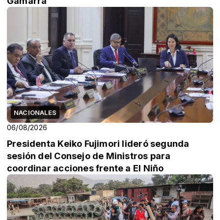
Gamarra
NACIONALES
06/08/2026
Presidenta Keiko Fujimori lideró segunda
sesión del Consejo de Ministros para
coordinar acciones frente a El Niño