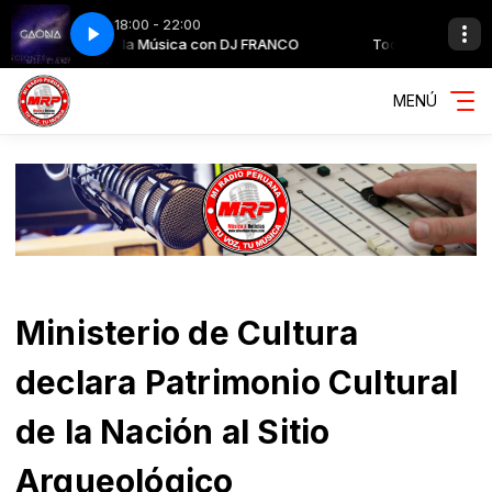
18:00 - 22:00
Toda la Música con DJ FRANCO
Otra Ilusión - GAONA
Otra Ilusión - GAONA
Toda la Música con D
MENÚ
Ministerio de Cultura
declara Patrimonio Cultural
de la Nación al Sitio
Arqueológico