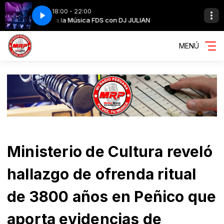
18:00 - 22:00
n Salsa)
N
N
Toda la Música FDS con DJ JULIAN
Pura Candela!!! FDS con DJ JULIAN
Alvaro Rod, You Salsa - Vamos a Escapar (Versión Salsa)
MENÚ
Ministerio de Cultura reveló
hallazgo de ofrenda ritual
de 3800 años en Peñico que
aporta evidencias de