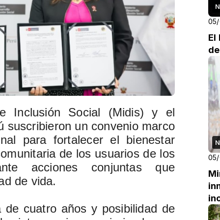
N
05
El
de
e Inclusión Social (Midis) y el
ú suscribieron un convenio marco
onal para fortalecer el bienestar
N
comunitaria de los usuarios de los
05
ante acciones conjuntas que
Mi
ad de vida.
in
in
 de cuatro años y posibilidad de
es