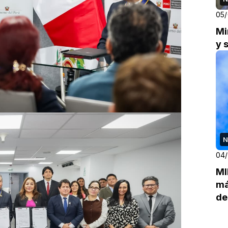
05
Mi
y 
N
04
MI
má
de