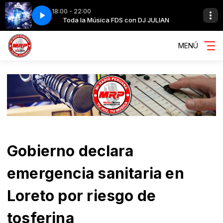
18:00 - 22:00
 JULIAN
o
029 el toro
Toda la Música FDS con DJ JULIAN
MENÚ
Gobierno declara
emergencia sanitaria en
Loreto por riesgo de
tosferina