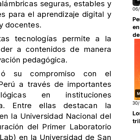
alámbricas seguras, estables y
06
es para el aprendizaje digital
y
Pe
 y docentes.
en
de
as tecnologías permite a la
eder a contenidos
de manera
ovación pedagógica.
zó su compromiso con el
 Perú a través de
importantes
ológicas en instituciones
M
30
ia. Entre
ellas destacan la
Lo
en la Universidad Nacional del
tr
ración del Primer Laboratorio
I Lab) en la
Universidad de San