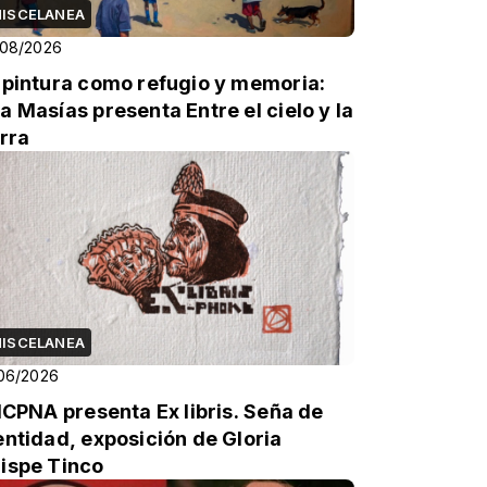
ISCELANEA
/08/2026
 pintura como refugio y memoria:
a Masías presenta Entre el cielo y la
erra
ISCELANEA
06/2026
 ICPNA presenta Ex libris. Seña de
entidad, exposición de Gloria
ispe Tinco