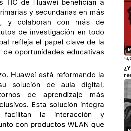
es TIC de Huawei benefician a
rimarias y secundarias en más
s, y colaboran con más de
tutos de investigación en todo
bal refleja
el papel clave de la
M
r de oportunidades educativas
16/
¿Y
zo, Huawei está reformando la
re
 su solución de
aula digital,
tornos de aprendizaje más
nclusivos. Esta solución integra
facilitan la interacción y
, junto con productos WLAN que
M