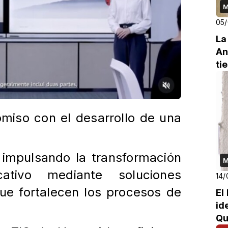
M
05
La
An
ti
miso con el desarrollo de una
, impulsando la transformación
M
ucativo mediante
soluciones
14/
ue fortalecen los procesos de
El
id
Qu