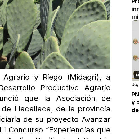
Pr
in
mi
N
o Agrario y Riego (Midagri), a
06
esarrollo Productivo Agrario
PN
nció que la Asociación de
y 
de Llacallaca, de la provincia
de
iciaria de su proyecto Avanzar
l I Concurso “Experiencias que