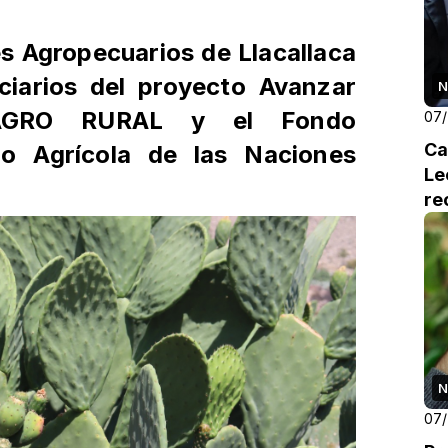
s Agropecuarios de Llacallaca
ciarios del proyecto Avanzar
N
 AGRO RURAL y el Fondo
07
Ca
llo Agrícola de las Naciones
Le
re
N
07