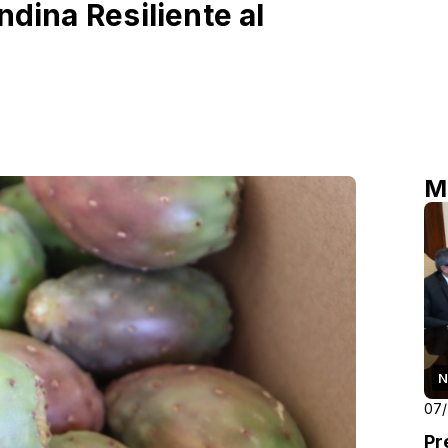
ndina Resiliente al
M
N
07
Pr