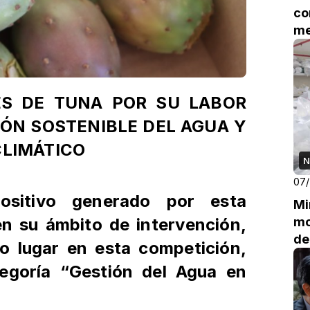
co
me
ed
S DE TUNA POR SU LABOR
IÓN SOSTENIBLE DEL AGUA Y
CLIMÁTICO
N
07
ositivo generado por esta
Mi
en su ámbito de intervención,
mo
de
o lugar en esta competición,
tegoría “Gestión del Agua en