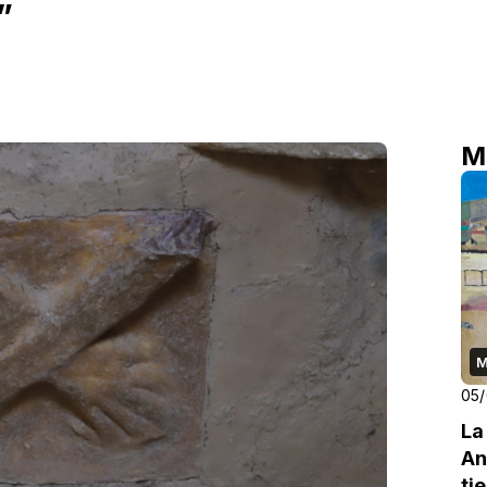
”
M
M
05
La
An
ti