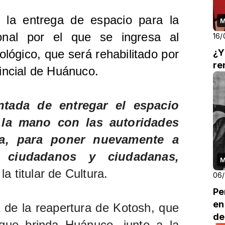
ó la entrega de espacio para la
M
onal por el que se ingresa al
16/
lógico, que será rehabilitado por
¿Y
re
vincial de Huánuco.
ntada de entregar el espacio
 la mano con las autoridades
ra, para poner nuevamente a
s ciudadanos y ciudadanas,
M
 la titular de Cultura.
06
Pe
en
a de la reapertura de Kotosh, que
de
 que brinda Huánuco, junto a la