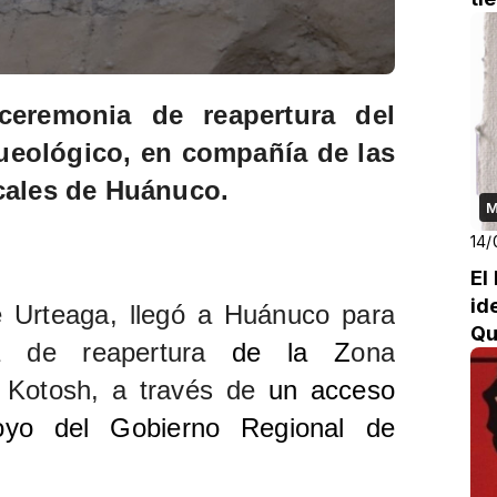
ceremonia de reapertura del
eológico, en compañía de las
ocales de Huánuco.
M
14/
El
id
ie Urteaga, llegó a Huánuco para
Qu
ia de reapertura
de la Z
ona
 Kotosh, a través de
un acceso
poyo del Gobierno Regional de