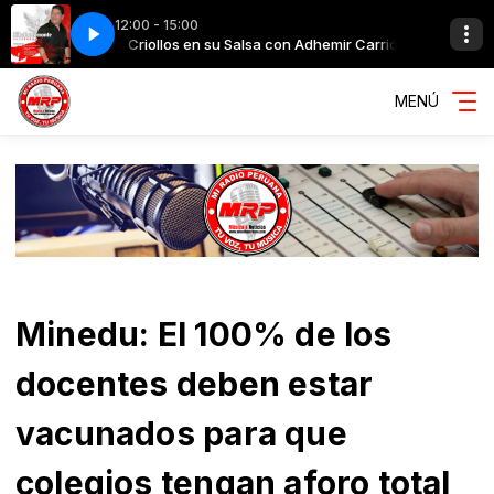
12:00 - 15:00
emir Carrión
ACAMONTE
Criollos en su Salsa con Adhemir Carrión
AMOR PERUANO - KIKE BRACAMONTE
MENÚ
Minedu: El 100% de los
docentes deben estar
vacunados para que
colegios tengan aforo total